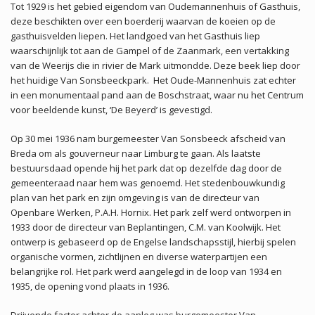
Tot 1929 is het gebied eigendom van Oudemannenhuis of Gasthuis,
deze beschikten over een boerderij waarvan de koeien op de
gasthuisvelden liepen. Het landgoed van het Gasthuis liep
waarschijnlijk tot aan de Gampel of de Zaanmark, een vertakking
van de Weerijs die in rivier de Mark uitmondde. Deze beek liep door
het huidige Van Sonsbeeckpark. Het Oude-Mannenhuis zat echter
in een monumentaal pand aan de Boschstraat, waar nu het Centrum
voor beeldende kunst, ‘De Beyerd’ is gevestigd.
Op 30 mei 1936 nam burgemeester Van Sonsbeeck afscheid van
Breda om als gouverneur naar Limburg te gaan. Als laatste
bestuursdaad opende hij het park dat op dezelfde dag door de
gemeenteraad naar hem was genoemd. Het stedenbouwkundig
plan van het park en zijn omgeving is van de directeur van
Openbare Werken, P.A.H. Hornix. Het park zelf werd ontworpen in
1933 door de directeur van Beplantingen, C.M. van Koolwijk. Het
ontwerp is gebaseerd op de Engelse landschapsstijl, hierbij spelen
organische vormen, zichtlijnen en diverse waterpartijen een
belangrijke rol. Het park werd aangelegd in de loop van 1934 en
1935, de opening vond plaats in 1936.