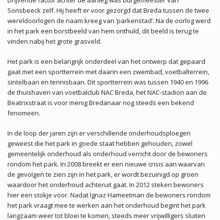
Drijvende factor achter de aanleg was burgemeester Van
Sonsbeeck zelf. Hij heeft er voor gezorgd dat Breda tussen de twee
wereldoorlogen de naam kreeg van ‘parkenstad’. Na de oorlog werd
in het park een borstbeeld van hem onthuld, dit beeld is terug te
vinden nabij het grote grasveld.
Het park is een belangrijk onderdeel van het ontwerp dat gepaard
gaat met een sportterrein met daarin een zwembad, voetbalterrein,
sintelbaan en tennisbaan. Dit sportterrein was tussen 1940 en 1996
de thuishaven van voetbalclub NAC Breda, het NAC-stadion aan de
Beatrixstraat is voor menig Bredanaar nog steeds een bekend
fenomeen.
In de loop der jaren zijn er verschillende onderhoudsploegen
geweest die het park in goede staat hebben gehouden, zowel
gemeentelijk onderhoud als onderhoud verricht door de bewoners
rondom het park. In 2008 breekt er een nieuwe crisis aan waarvan
de gevolgen te zien zijn in het park, er wordt bezuinigd op groen
waardoor het onderhoud achteruit gaat. In 2012 steken bewoners
hier een stokje voor. Nadat Ignaz Hameetman de bewoners rondom
het park vraagt mee te werken aan het onderhoud begint het park
langzaam weer tot bloei te komen, steeds meer vrijwilligers sluiten