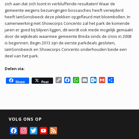
zich aan dat zich loont in verbluffende resultaten! Waar de
gemeente wegens bezuinigingen bossasches heeft verwijderd
heeft IamSonsbeeck deze plekken opgefleurd met bloembollen. In
samenwerking met Showcorps Concento zal het park de komende
jaren er goed bij blijven liggen, dit wordt ook mede mogelijk gemaakt
door de wijkdeals waarmee gemeente Breda sinds de crisis in 2008
is begonnen. Begin 2013 zijn de eerste parkdeals gesloten,
IamSonsbeeck en Showcorps Concento onderhouden beide een
deel van het park.
Delen via:
C
F
W
E
O
G
D
Share
Post
o
a
h
m
u
m
e
p
c
a
a
t
a
l
y
e
t
i
l
i
e
L
b
s
l
o
l
n
i
o
A
o
n
o
p
k
VOLG ONS OP
k
k
p
.
c
F
I
T
Y
F
o
a
n
w
o
e