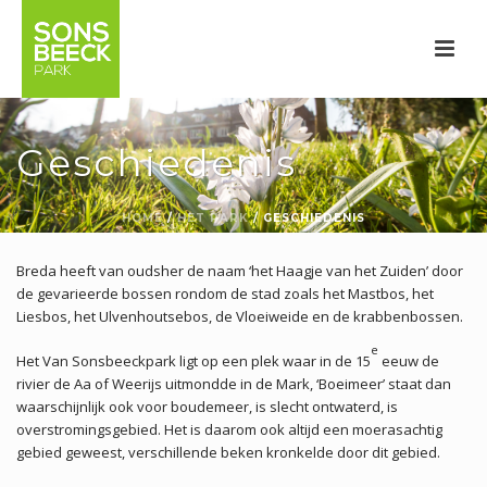
Geschiedenis
HOME
/
HET PARK
/ GESCHIEDENIS
Breda heeft van oudsher de naam ‘het Haagje van het Zuiden’ door
de gevarieerde bossen rondom de stad zoals het Mastbos, het
Liesbos, het Ulvenhoutsebos, de Vloeiweide en de krabbenbossen.
e
Het Van Sonsbeeckpark ligt op een plek waar in de 15
eeuw de
rivier de Aa of Weerijs uitmondde in de Mark, ‘Boeimeer’ staat dan
waarschijnlijk ook voor boudemeer, is slecht ontwaterd, is
overstromingsgebied. Het is daarom ook altijd een moerasachtig
gebied geweest, verschillende beken kronkelde door dit gebied.