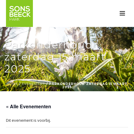
Parkonderhoud
zaterdag 15 maart
2025
HOME
/
EVENEMENT
/ PARKONDERHOUD ZATERDAG 15 MAART
2025
« Alle Evenementen
Dit evenement is voorbij.