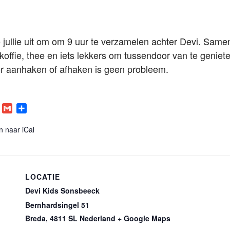
jullie uit om om 9 uur te verzamelen achter Devi. Same
koffie, thee en iets lekkers om tussendoor van te genie
r aanhaken of afhaken is geen probleem.
O
G
D
u
m
e
t
a
l
n naar iCal
i
e
o
l
n
o
k
LOCATIE
c
Devi Kids Sonsbeeck
o
Bernhardsingel 51
m
Breda
,
4811 SL
Nederland
+ Google Maps