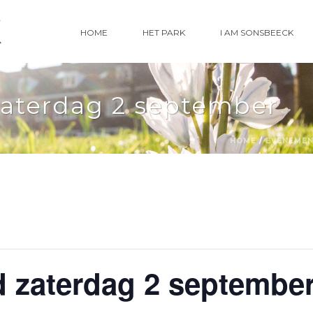
HOME
HET PARK
I AM SONSBEECK
aterdag 2 september
HOME
/
EVENEME
 zaterdag 2 septembe