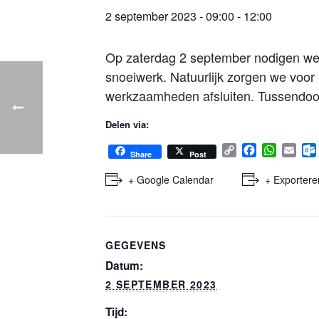
2 september 2023 - 09:00
-
12:00
Op zaterdag 2 september nodigen we 
snoeiwerk. Natuurlijk zorgen we voor 
werkzaamheden afsluiten. Tussendoo
Delen via:
C
F
W
E
Share
Post
o
a
h
m
p
c
a
a
+ Google Calendar
+ Exportere
y
e
t
i
l
L
b
s
l
i
o
A
n
o
p
GEGEVENS
k
k
p
.
Datum:
2 SEPTEMBER 2023
Tijd: