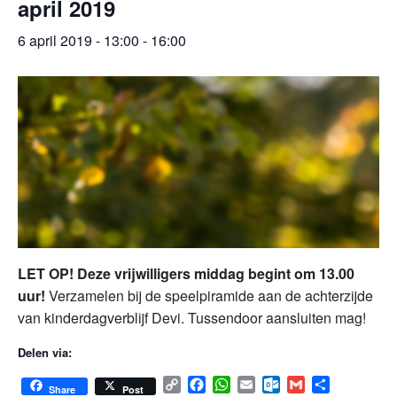
april 2019
6 april 2019 - 13:00
-
16:00
LET OP! Deze vrijwilligers middag begint om 13.00
uur!
Verzamelen bij de speelpiramide aan de achterzijde
van kinderdagverblijf Devi. Tussendoor aansluiten mag!
Delen via:
C
F
W
E
O
G
D
Share
Post