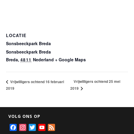
LOCATIE
Sonsbeeckpark Breda
Sonsbeeckpark Breda
Breda
,
4811
Nederland
+ Google Maps
Vrijwilligers ochtend 25 mei
Vrijwilligers ochtend 16 februari
2019
2019
VOLG ONS OP
F
I
T
Y
F