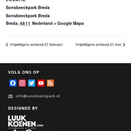
Sonsbeeckpark Breda
Sonsbeeckpark Breda
Breda
,
4811
Nederland
+ Google Maps
Vrijwilligers ochtend 27 februari
Vrijwilligers ochtend 21 mei
VOLG ONS OP
F
I
T
Y
F
a
n
w
o
e
info@sonsbeeckpark.nl
c
s
i
u
e
e
t
t
T
d
DESIGNED BY
b
a
t
u
o
g
e
b
o
r
r
e