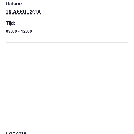
k
k
p
.
Datum:
c
16 APRIL 2016
o
m
Tijd:
09:00 - 12:00
LOCATIE