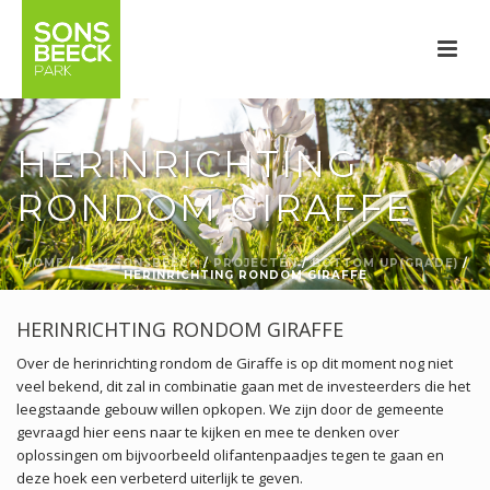
HERINRICHTING
RONDOM GIRAFFE
HOME
/
I AM SONSBEECK
/
PROJECTEN
/
BOTTOM UP(GRADE)
/
HERINRICHTING RONDOM GIRAFFE
HERINRICHTING RONDOM GIRAFFE
Over de herinrichting rondom de Giraffe is op dit moment nog niet
veel bekend, dit zal in combinatie gaan met de investeerders die het
leegstaande gebouw willen opkopen. We zijn door de gemeente
gevraagd hier eens naar te kijken en mee te denken over
oplossingen om bijvoorbeeld olifantenpaadjes tegen te gaan en
deze hoek een verbeterd uiterlijk te geven.