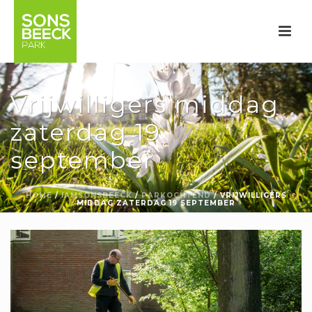
Vrijwilligers middag
zaterdag 19
september
HOME
/
IAMSONSBEECK
/
PARKOCHTEND
/
VRIJWILLIGERS
MIDDAG ZATERDAG 19 SEPTEMBER