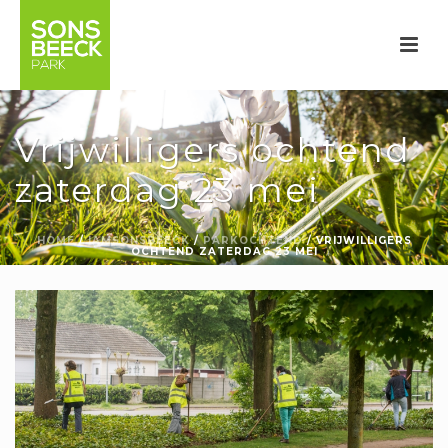
Vrijwilligers ochtend
zaterdag 23 mei
HOME
/
IAMSONSBEECK
/
PARKOCHTEND
/
VRIJWILLIGERS
OCHTEND ZATERDAG 23 MEI