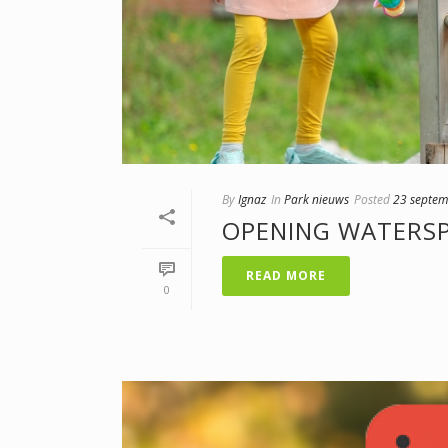
By
Ignaz
In
Park nieuws
Posted
23 septe
OPENING WATERSP
READ MORE
0