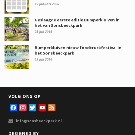
19 januari 2026
Geslaagde eerste editie Bumperkluiven in
het van Sonsbeeckpark
25 juli 2016
Bumperkluiven nieuw foodtruckfestival in
het Sonsbeeckpark
19 juli 2016
VOLG ONS OP
F
I
T
Y
F
a
n
w
o
e
info@sonsbeeckpark.nl
c
s
i
u
e
e
t
t
T
d
DESIGNED BY