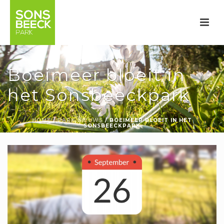
Boeimeer bloeit in
het Sonsbeeckpark
HOME
/
PARK NIEUWS
/ BOEIMEER BLOEIT IN HET
SONSBEECKPARK