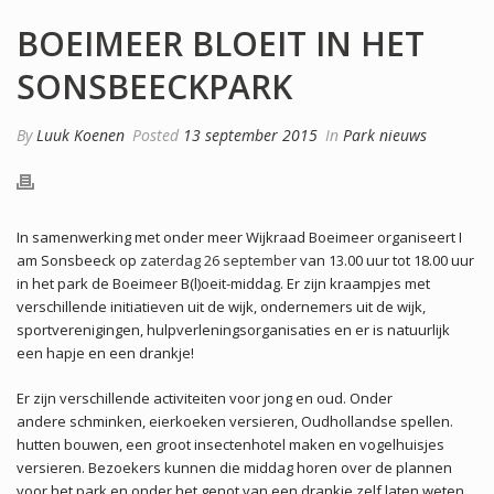
BOEIMEER BLOEIT IN HET
SONSBEECKPARK
By
Luuk Koenen
Posted
13 september 2015
In
Park nieuws
In samenwerking met onder meer Wijkraad Boeimeer organiseert I
am Sonsbeeck op
zaterdag 26 september
van 13.00 uur tot 18.00 uur
in het park de Boeimeer B(l)oeit-middag. Er zijn kraampjes met
verschillende initiatieven uit de wijk, ondernemers uit de wijk,
sportverenigingen, hulpverleningsorganisaties en er is natuurlijk
een hapje en een drankje!
Er zijn verschillende activiteiten voor jong en oud. Onder
andere schminken, eierkoeken versieren, Oudhollandse spellen.
hutten bouwen, een groot insectenhotel maken en vogelhuisjes
versieren. Bezoekers kunnen die middag horen over de plannen
voor het park en onder het genot van een drankje zelf laten weten