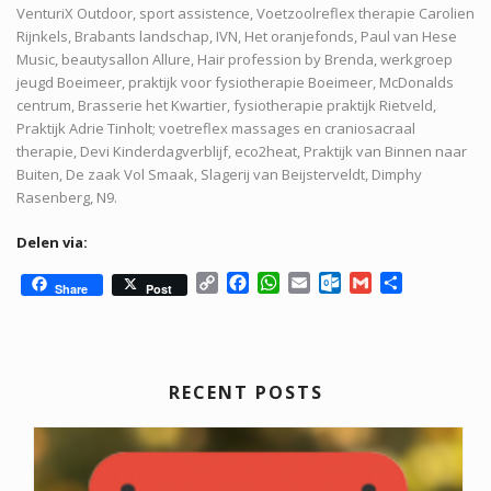
VenturiX Outdoor, sport assistence, Voetzoolreflex therapie Carolien
Rijnkels, Brabants landschap, IVN, Het oranjefonds, Paul van Hese
Music, beautysallon Allure, Hair profession by Brenda, werkgroep
jeugd Boeimeer, praktijk voor fysiotherapie Boeimeer, McDonalds
centrum, Brasserie het Kwartier, fysiotherapie praktijk Rietveld,
Praktijk Adrie Tinholt; voetreflex massages en craniosacraal
therapie, Devi Kinderdagverblijf, eco2heat, Praktijk van Binnen naar
Buiten, De zaak Vol Smaak, Slagerij van Beijsterveldt, Dimphy
Rasenberg, N9.
Delen via:
C
F
W
E
O
G
D
Share
Post
o
a
h
m
u
m
e
p
c
a
a
t
a
l
y
e
t
i
l
i
e
L
b
s
l
o
l
n
RECENT POSTS
i
o
A
o
n
o
p
k
k
k
p
.
c
o