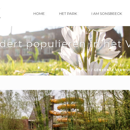
HOME
HET PARK
I AM SONSBEECK
ert populieren in het 
HOME
/
PARK NIEUWS
/ GEMEENTE VERWIJ