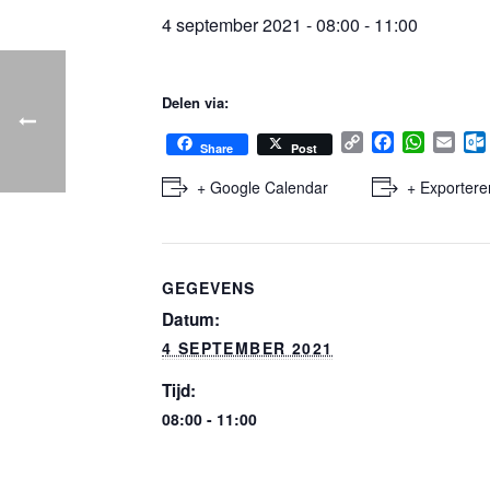
4 september 2021 - 08:00
-
11:00
Delen via:
C
F
W
E
Share
Post
o
a
h
m
p
c
a
a
+ Google Calendar
+ Exportere
y
e
t
i
l
L
b
s
l
i
o
A
n
o
p
GEGEVENS
k
k
p
.
Datum:
4 SEPTEMBER 2021
Tijd:
08:00 - 11:00